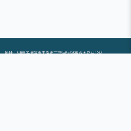
地址：湖南省衡陽市耒陽市三架街道辦事處七嶺村12組
電話：1390894**
Copyright © 2026
www.wg5208.cn
建筑用石加工
耒陽市盛唐石
業有限公司
建筑用石加工
版權所有
Sitemap
感谢您访问我们的网站，您可能还对以下资源感兴趣：庄河犹构
新能源有限公司
韩国A片的网址|韩国A片网址|韩国a片网址大全|韩国A片无码专